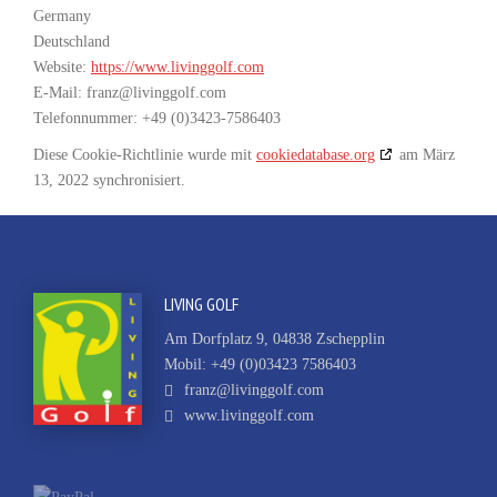
Germany
Deutschland
Website:
https://www.livinggolf.com
E-Mail:
moc.floggnivil@znarf
Telefonnummer: +49 (0)3423-7586403
Diese Cookie-Richtlinie wurde mit
cookiedatabase.org
am März
13, 2022 synchronisiert.
LIVING GOLF
Am Dorfplatz 9, 04838 Zschepplin
Mobil: +49 (0)03423 7586403
franz@livinggolf.com
www.livinggolf.com